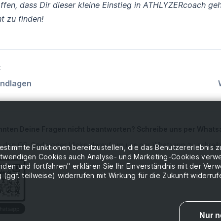
ffen, dass Dir dieser kleine Einstieg in ATHLYZERcoach geh
t zu finden!
k
ndlagen
nnten Deine Fragen nicht beantworten? Schreibe uns per What
 den QR-Code oder klicke darauf, um uns per Whatsapp zu schrei
immte Funktionen bereitzustellen, die das Benutzererlebnis zu v
otwendigen Cookies auch Analyse- und Marketing-Cookies verwe
den und fortfahren" erklären Sie Ihr Einverständnis mit der V
g (ggf. teilweise) widerrufen mit Wirkung für die Zukunft widerruf