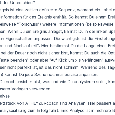
t der Unterschied?
eignis ist eine zeitlich definierte Sequenz, während ein Label 
information für das Ereignis enthält. So kannst Du einem Erei
ielsweise "Torschuss") weitere Informationen (beispielsweise 
en. Wenn Du ein Ereignis anlegst, kannst Du in der linken Sp
an Eigenschaften anpassen. Die wichtigste ist die Einstellung
or- und Nachlaufzeit": Hier bestimmst Du die Länge eines Ere
 bei der Dauer noch nicht sicher bist, kannst Du auch die Opt
Taste beenden" oder aber "Auf Klick um x s verlängern" aus
uer nicht perfekt ist, ist das nicht schlimm. Während des Ta
) kannst Du jede Szene nochmal präzise anpassen.
u noch unsicher bist, was und wie Du analysieren sollst, ka
nserer Vorlagen verwenden.
alyse
rzstück von ATHLYZERcoach sind Analysen. Hier passiert al
nalysesitzung zum Erfolg führt. Eine Analyse ist in mehrere 