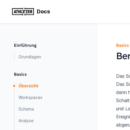
Docs
Einführung
Basics
Ber
Grundlagen
Basics
Das S
Das Sc
Übersicht
denn h
Workspaces
Schalt
und La
Schema
Ereign
Analyse
abgeru