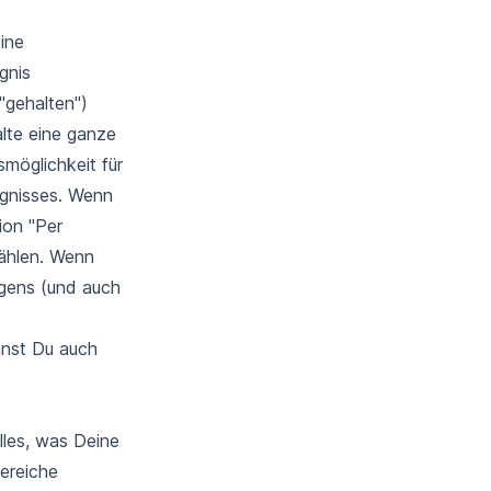
eine
gnis
"gehalten")
alte eine ganze
smöglichkeit für
ignisses. Wenn
ion "Per
wählen. Wenn
ggens (und auch
nnst Du auch
les, was Deine
Bereiche