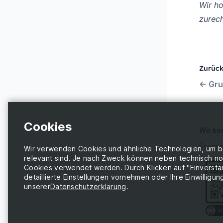
Wir ho
zurech
Zurüc
←
Gru
Wir ko
Scanne
Wir verwenden Cookies und ähnliche Technologien, um best
relevant sind. Je nach Zweck können neben technisch n
Cookies verwendet werden. Durch Klicken auf "Einverstan
detaillierte Einstellungen vornehmen oder Ihre Einwilligun
unserer
Datenschutzerklärung
.