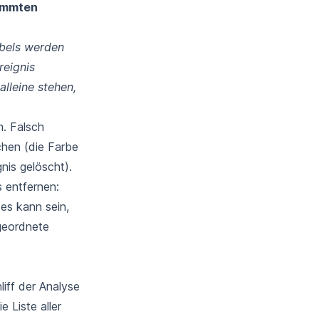
timmten
bels werden
reignis
alleine stehen,
. Falsch
schen (die Farbe
nis gelöscht).
s entfernen:
(es kann sein,
ugeordnete
iff der Analyse
e Liste aller