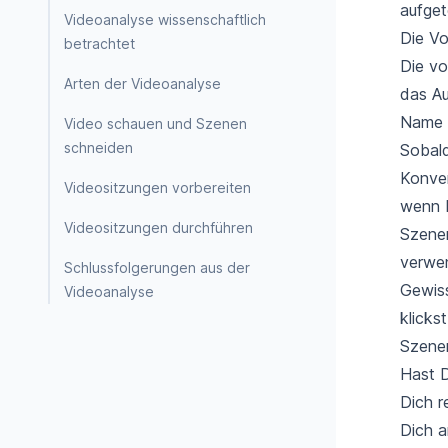
aufget
Videoanalyse wissenschaftlich
Die Vo
betrachtet
Die v
Arten der Videoanalyse
das Au
Name u
Video schauen und Szenen
schneiden
Sobald
Konver
Videositzungen vorbereiten
wenn D
Videositzungen durchführen
Szenen
verwen
Schlussfolgerungen aus der
Gewiss
Videoanalyse
klicks
Szene
Hast D
Dich r
Dich a