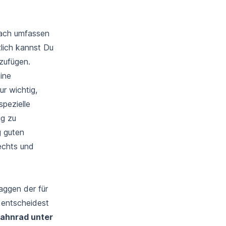
ach umfassen
lich kannst Du
zufügen.
ine
r wichtig,
pezielle
ig zu
g guten
echts und
aggen der für
 entscheidest
Zahnrad unter