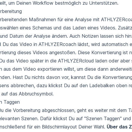
eilt, um Deinen Workflow bestmöglich zu Unterstützen.
rbereitung
orbereitenden Maßnahmen für eine Analyse mit ATHLYZERco
swählen eines Schemas und das Laden eines Videos. Zusätz
nd Datum der Analyse ändern. Auch Notizen lassen sich hin
 Du das Video in ATHLYZERcoach lädst, wird automatisch e
tierung dieses Videos angestoßen. Diese Konvertierung ist nu
u das Video später in die ATHLYZERcloud laden oder aber s
 aus dem Video exportieren willst, um diese dann anderweit
den. Hast Du nichts davon vor, kannst Du die Konvertierun
ens abbrechen, dazu klickst Du auf den Ladebalken oben r
t auf das Abbruchsymbol.
n Taggen
u die Vorbereitung abgeschlossen, geht es weiter mit dem T
elevanten Szenen. Dafür klickst Du auf "Szenen Taggen" und
nschließend für ein Bildschirmlayout Deiner Wahl.
Über das 