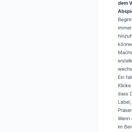
dem V
Abspi
Beginn
immer 
hinzuf
können
Machst
erstel
wechse
Ein fa
Klicke
dass D
Label,
Präsen
Wenn d
im Ber