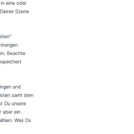
in eine oder
 Deiner Szene
eiten"
chnungen
en. Beachte
espeichert
ringen und
listen samt dem
st Du unsere
 aber ein
wählen. Was Du