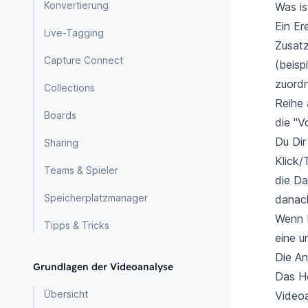
Konvertierung
Was is
Ein Er
Live-Tagging
Zusatz
Capture Connect
(beisp
zuordn
Collections
Reihe 
Boards
die "V
Du Dir
Sharing
Klick/
Teams & Spieler
die Da
Speicherplatzmanager
danach
Wenn D
Tipps & Tricks
eine u
Die An
Grundlagen der Videoanalyse
Das He
Übersicht
Videoa