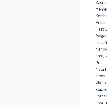
Szenen
mehrer
Kommen
Präsen
Hast D
freige
hinzuf
hier d
hast, 
Präsen
Natürl
direkt
Video 
Zeiche
vorber
davon 